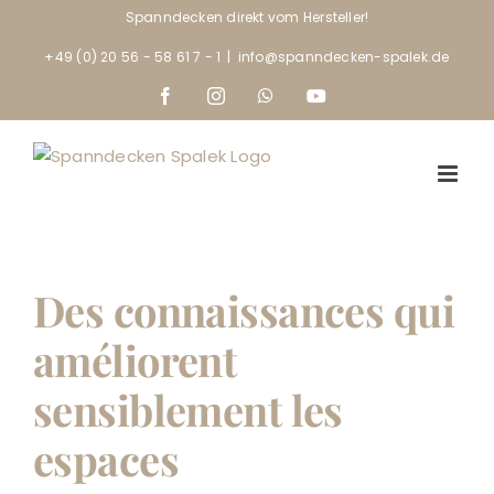
Skip
Spanndecken direkt vom Hersteller!
to
+49 (0) 20 56 - 58 61 7 - 1
|
info@spanndecken-spalek.de
content
Facebook
Instagram
WhatsApp
YouTube
Des connaissances qui
améliorent
sensiblement les
espaces