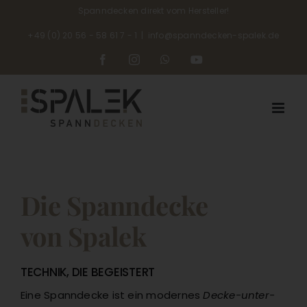
Skip
Spanndecken direkt vom Hersteller!
to
+49 (0) 20 56 - 58 61 7 - 1
|
info@spanndecken-spalek.de
content
Facebook
Instagram
WhatsApp
YouTube
Die Spanndecke
von Spalek
TECHNIK, DIE BEGEISTERT
Eine Spanndecke ist ein modernes
Decke-unter-