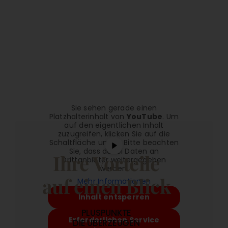
Sie sehen gerade einen
Platzhalterinhalt von
YouTube
. Um
auf den eigentlichen Inhalt
zuzugreifen, klicken Sie auf die
Schaltfläche unten. Bitte beachten
Sie, dass dabei Daten an
Ihre Vorteile
Drittanbieter weitergegeben
werden.
auf einen Blick
Mehr Informationen
Inhalt entsperren
PLUSPUNKTE
Erforderlichen Service
DIE ÜBERZEUGEN