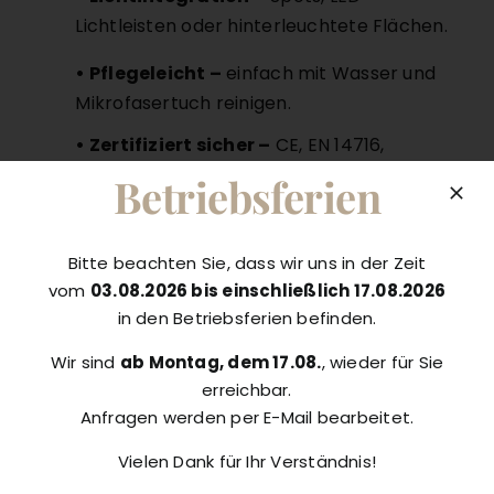
Lichtleisten oder hinterleuchtete Flächen.
• Pflegeleicht –
einfach mit Wasser und
Mikrofasertuch reinigen.
• Zertifiziert sicher –
CE, EN 14716,
geprüftes Brandverhalten B-s1,d0 / B-
Betriebsferien
s2,d0.
• Nachhaltig –
100 % recycelbar,
Bitte beachten Sie, dass wir uns in der Zeit
emissionsarm (Raumluftqualität A+).
vom
03.08.2026 bis einschließlich 17.08.2026
• Langlebig –
10 Jahre Garantie auf
in den Betriebsferien befinden.
Schweißnähte und Keder.
Wir sind
ab Montag, dem 17.08.
, wieder für Sie
erreichbar.
Anfragen werden per E-Mail bearbeitet.
Vielen Dank für Ihr Verständnis!