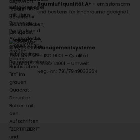
Raumluftqualität A+ –
emissionsarm
und bestens für Innenräume geeignet.
Managementsysteme
En ISO 9001 – Qualität
EN ISO 14001 – Umwelt
Reg.-Nr.: 791/7949033364