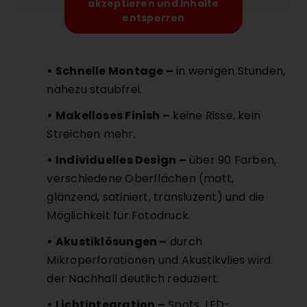
akzeptieren und Inhalte
entsperren
• Schnelle Montage –
in wenigen Stunden,
nahezu staubfrei.
• Makelloses Finish –
keine Risse, kein
Streichen mehr.
• Individuelles Design –
über 90 Farben,
verschiedene Oberflächen (matt,
glänzend, satiniert, transluzent) und die
Möglichkeit für Fotodruck.
• Akustiklösungen –
durch
Mikroperforationen und Akustikvlies wird
der Nachhall deutlich reduziert.
• Lichtintegration –
Spots, LED-