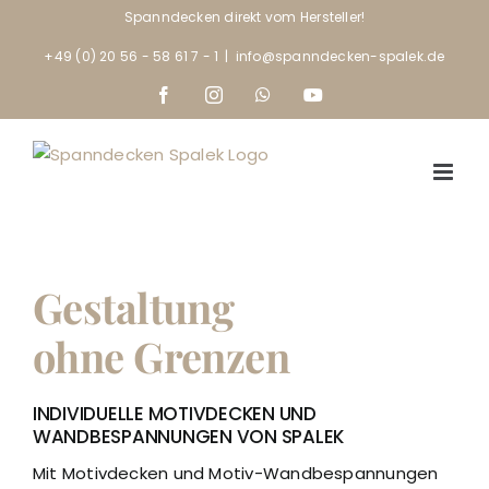
Skip
Spanndecken direkt vom Hersteller!
to
+49 (0) 20 56 - 58 61 7 - 1
|
info@spanndecken-spalek.de
content
Facebook
Instagram
WhatsApp
YouTube
Gestaltung
ohne Grenzen
INDIVIDUELLE MOTIVDECKEN UND
WANDBESPANNUNGEN VON SPALEK
Mit Motivdecken und Motiv-Wandbespannungen