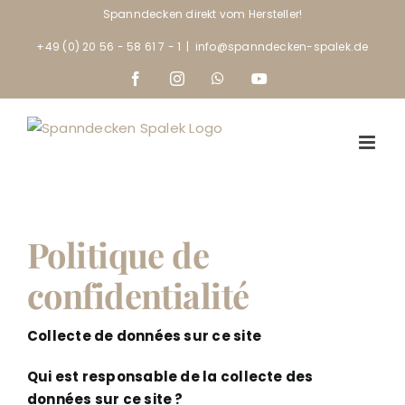
Skip
Spanndecken direkt vom Hersteller!
to
+49 (0) 20 56 - 58 61 7 - 1
|
info@spanndecken-spalek.de
content
Facebook
Instagram
WhatsApp
YouTube
Politique de
confidentialité
Collecte de données sur ce site
Qui est responsable de la collecte des
données sur ce site ?